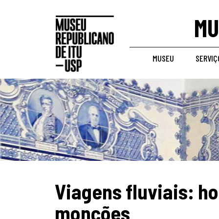
MU
MUSEU
SERVIÇ
Viagens fluviais: h
monções