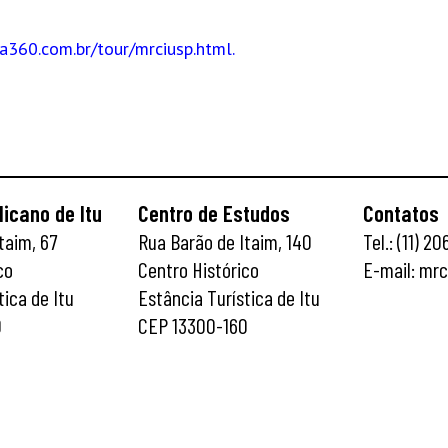
la360.com.br/tour/mrciusp.html.
icano de Itu
Centro de Estudos
Contatos
taim, 67
Rua Barão de Itaim, 140
Tel.: (11) 2
co
Centro Histórico
E-mail: mr
tica de Itu
Estância Turística de Itu
0
CEP 13300-160