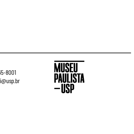
065-8001
ci@usp.br